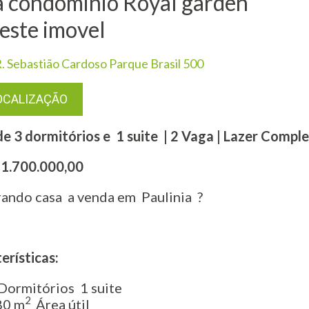
 condominio Royal garden
veste imovel
. Sebastião Cardoso Parque Brasil 500
OCALIZAÇÃO
e 3 dormitórios e 1 suite | 2 Vaga | Lazer Compl
 1.700.000,00
ando casa a venda em Paulinia ?
erísticas:
 Dormitórios 1 suite
2
80 m
Área útil