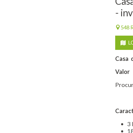
Casa
- in
548 R
L
Casa d
Valor
Procur
Caract
​3
1