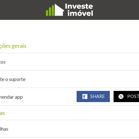
ções gerais
tos
te o suporte
endar app
SHARE
POS
as
lhas