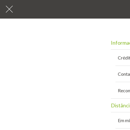
Informa
Crédi
Conta
Recom
Distânci
Em mi