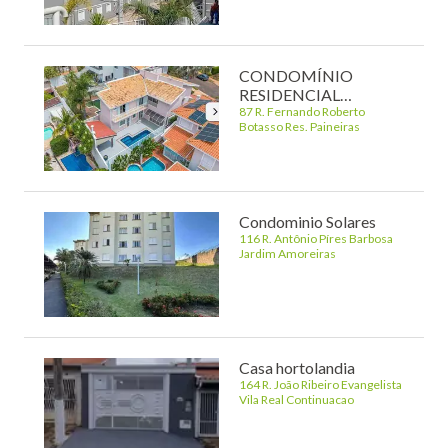
CONDOMÍNIO
RESIDENCIAL
PAINEIRAS
87 R. Fernando Roberto
Botasso Res. Paineiras
Condominio Solares
116 R. Antônio Píres Barbosa
Jardim Amoreiras
Casa hortolandia
164 R. João Ribeiro Evangelista
Vila Real Continuacao