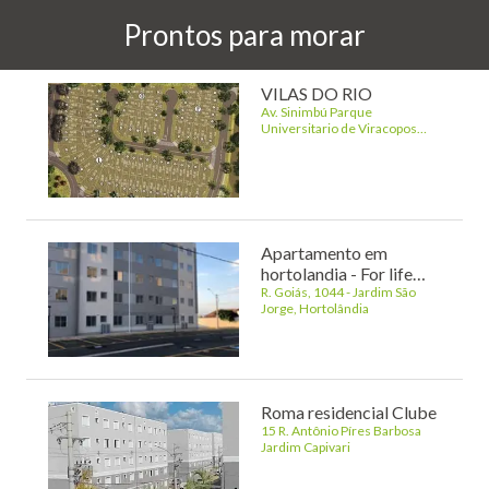
Prontos para morar
VILAS DO RIO
Av. Sinimbú Parque
Universitario de Viracopos
Campinas
Apartamento em
hortolandia - For life
tulipas club - Investe
R. Goiás, 1044 - Jardim São
Jorge, Hortolândia
imovel
Roma residencial Clube
15 R. Antônio Píres Barbosa
Jardim Capivari