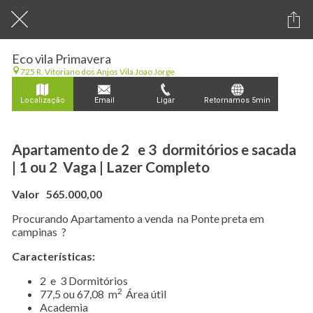
Eco vila Primavera
725 R. Vitoriano dos Anjos Vila Joao Jorge
Localização
Email
Ligar
Retornamos 5min
Apartamento de 2 e 3 dormitórios e sacada
| 1 ou 2 Vaga | Lazer Completo
Valor 565.000,00
Procurando Apartamento a venda na Ponte preta em
campinas ?
Características:
​2 e 3 Dormitórios
2
77,5 ou 67,08 m
Área útil
Academia