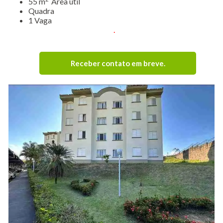
55 m
Área útil
Quadra
1 Vaga
.
Receber contato em breve
.