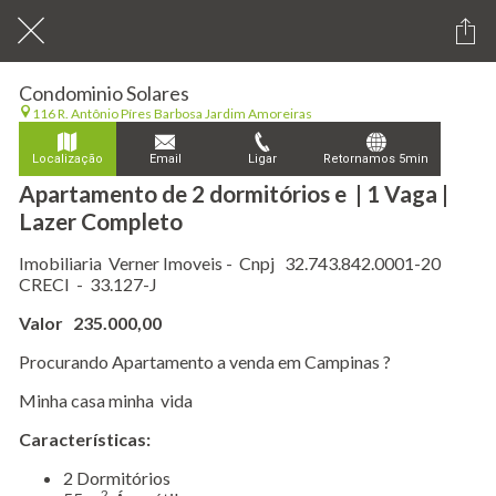
Condominio Solares
116 R. Antônio Píres Barbosa Jardim Amoreiras
Localização
Email
Ligar
Retornamos 5min
Apartamento de 2 dormitórios e | 1 Vaga |
Lazer Completo
Imobiliaria Verner Imoveis - Cnpj 32.743.842.0001-20
CRECI - 33.127-J
Valor 235.000,00
Procurando Apartamento a venda em Campinas ?
Minha casa minha vida
Características:
​2 Dormitórios
2