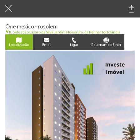
One mexico - rosolem
R. Sebastião Lázaro da Silva Jardim Nossa Sra. da Penha Hortolândia
Localização
Email
Ligar
Retornamos 5min