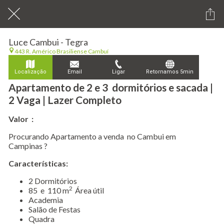
Luce Cambui - Tegra
443 R. Américo Brasiliense Cambuí
Localização
Email
Ligar
Retornamos 5min
Apartamento de 2 e 3 dormitórios e sacada |
2 Vaga | Lazer Completo
Valor :
Procurando Apartamento a venda no Cambui em
Campinas ?
Características:
​2 Dormitórios
2
85 e 110 m
Área útil
Academia
Salão de Festas
Quadra