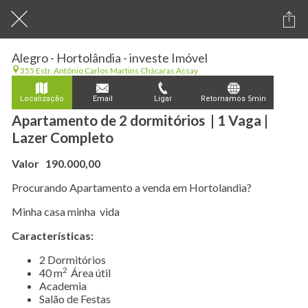
Alegro - Hortolândia - investe Imóvel
355 Estr. Antônio Carlos Martins Chácaras Assay
Localização
Email
Ligar
Retornamos 5min
Apartamento de 2 dormitórios | 1 Vaga |
Lazer Completo
Valor 190.000,00
Procurando Apartamento a venda em Hortolandia?
Minha casa minha vida
Características:
​2 Dormitórios
2
40 m
Área útil
Academia
Salão de Festas