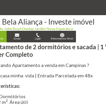
Bela Aliança - Investe imóvel
Av. John Boyd Dunlop Jardim Nova Esperanca
ção
Email
Ligar
Retornamos 5min
tamento de 2 dormitórios e sacada | 1
zer Completo
ando Apartamento a venda em Campinas ?
casa minha vida | Entrada Parcelada em 48x
erísticas:
 Dormitórios
2
2 m
Área útil