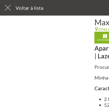
Voltar à lista
Max 
4744 
Localiza
Apar
| La
Procur
Minha 
Caract
​2
5