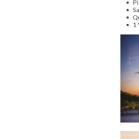
Pi
Sa
Q
1 