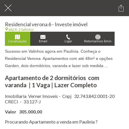
Residencial verona 6 - Investe imóvel
682 R. 2 Saltinho
Localização
Email
Ligar
Retornamos 5min
Sucesso em Valinhos agora em Paulínia. Conheça o
Residencial
Verona
. Apartamentos com até 48m² e opções
Garden, dois dormitórios, varanda e lazer sob medida ...
Apartamento de 2 dormitórios com
varanda | 1 Vaga | Lazer Completo
Imobiliaria Verner Imoveis - Cnpj 32.743.842.0001-20
CRECI - 33.127-J
Valor 305.000,00
Procurando Apartamento a venda em Paulinia ?