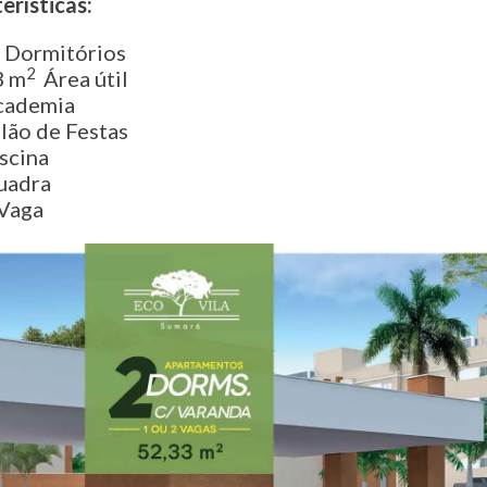
erísticas:
 Dormitórios
2
3 m
Área útil
cademia
lão de Festas
scina
uadra
Vaga