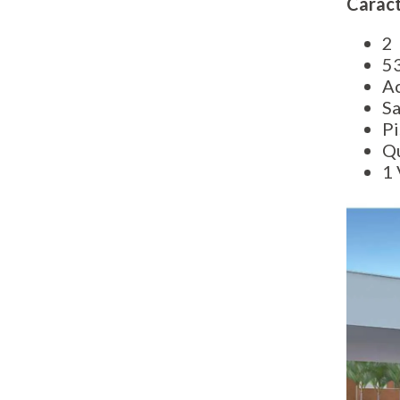
Caract
​2
5
A
Sa
Pi
Q
1 