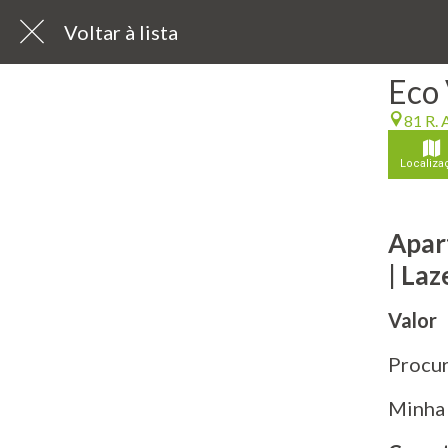
Voltar à lista
Eco 
81 R. 
Localiza
Apar
| La
Valor
Procur
Minha 