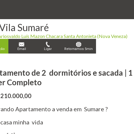
Vila Sumaré
Ariosvaldo Luís Mazon Chacara Santa Antonieta (Nova Veneza)
ção
Email
Ligar
Retornamos 5min
tamento de 2 dormitórios e sacada | 1
zer Completo
 210.000,00
ando Apartamento a venda em Sumare ?
casa minha vida