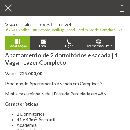
Viva e realize - Investe imovel
Viva e Realize - Rua Alfredo Battibugli, 155ti - Jardim Garcia, Campinas - SP,
Brasil
Localização
Email
Ligar
Retornamos 5min
Apartamento de 2 dormitórios e sacada | 1
Vaga | Lazer Completo
Valor 225.000,00
Procurando Apartamento a venda em Campinas ?
Minha casa minha vida | Entrada Parcelada em 48 x
Características:
​2 Dormitórios
2
41 e 43m
Área útil
Academia