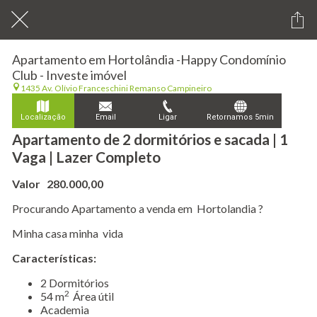
Apartamento em Hortolândia -Happy Condomínio
Club - Investe imóvel
1435 Av. Olívio Franceschini Remanso Campineiro
Localização
Email
Ligar
Retornamos 5min
Apartamento de 2 dormitórios e sacada | 1
Vaga | Lazer Completo
Valor 280.000,00
Procurando Apartamento a venda em Hortolandia ?
Minha casa minha vida
Características:
​2 Dormitórios
2
54 m
Área útil
Academia