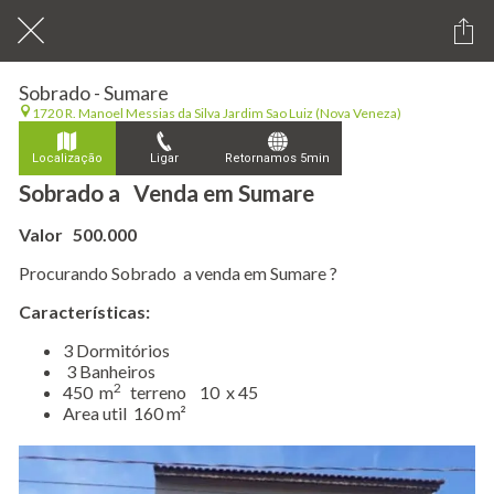
Sobrado - Sumare
1720 R. Manoel Messias da Silva Jardim Sao Luiz (Nova Veneza)
Localização
Ligar
Retornamos 5min
Sobrado a Venda em Sumare
Valor 500.000
Procurando Sobrado a venda em Sumare ?
Características:
​3 Dormitórios
3 Banheiros
2
450 m
terreno 10 x 45
Area util 160 m²