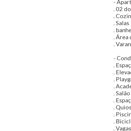
- Apar
. 02 d
. Cozi
. Salas
. banhe
. Área 
. Vara
- Cond
. Espa
. Elev
. Play
. Acad
. Salão
. Espa
. Quio
. Pisci
. Bicic
. Vaga