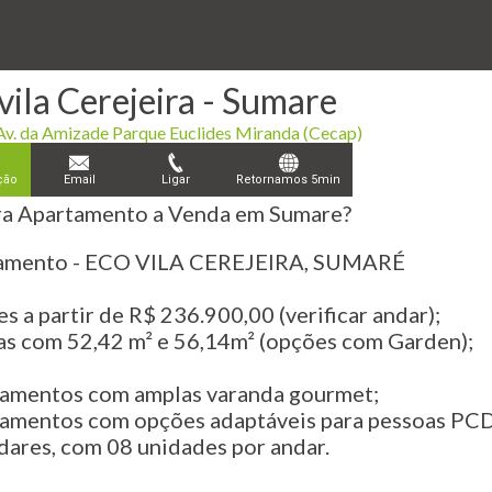
vila Cerejeira - Sumare
v. da Amizade Parque Euclides Miranda (Cecap)
ção
Email
Ligar
Retornamos 5min
a Apartamento a Venda em Sumare?
çamento - ECO VILA CEREJEIRA, SUMARÉ
es a partir de R$ 236.900,00 (verificar andar);
tas com 52,42 m² e 56,14m² (opções com Garden);
tamentos com amplas varanda gourmet;
tamentos com opções adaptáveis para pessoas PC
ndares, com 08 unidades por andar.