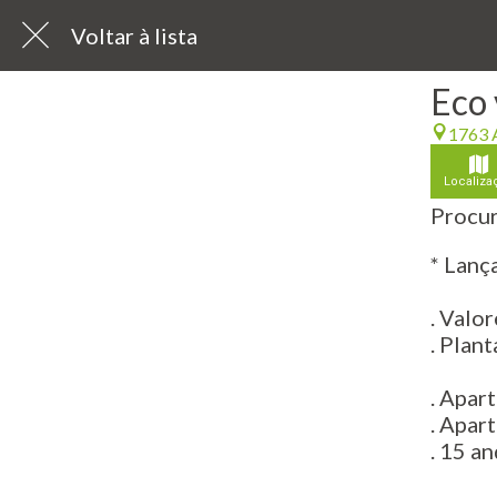
Voltar à lista
Eco 
1763 A
Localiza
Procur
* Lan
. Valor
. Plan
. Apar
. Apar
. 15 a