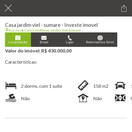
Casa jardim viel - sumare - Investe imovel
Rua Jacob Carlos Hoffman Jardim Viel Sumaré
Localização
Email
Ligar
Retornamos 5min
Valor do imóvel: R$ 430.000,00
Características:
2 dorms. com 1 suite
158 m2
Não
Não