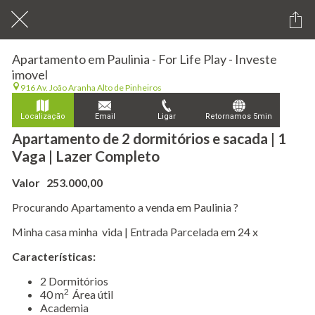
Apartamento em Paulinia - For Life Play - Investe
imovel
916 Av. João Aranha Alto de Pinheiros
Localização
Email
Ligar
Retornamos 5min
Apartamento de 2 dormitórios e sacada | 1
Vaga | Lazer Completo
Valor 253.000,00
Procurando Apartamento a venda em Paulinia ?
Minha casa minha vida | Entrada Parcelada em 24 x
Características:
​2 Dormitórios
2
40 m
Área útil
Academia